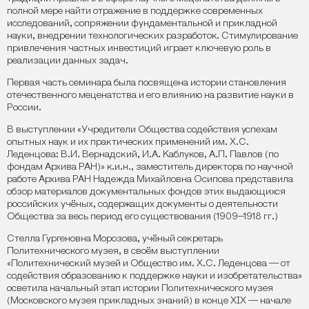
полной мере найти отражение в поддержке современных
исследований, сопряжении фундаментальной и прикладной
науки, внедрении технологических разработок. Стимулирование
привлечения частных инвестиций играет ключевую роль в
реализации данных задач.
Первая часть семинара была посвящена истории становления
отечественного меценатства и его влиянию на развитие науки в
России.
В выступлении «Учредители Общества содействия успехам
опытных наук и их практических применений им. Х.С.
Леденцова: В.И. Вернадский, И.А. Каблуков, А.П. Павлов (по
фондам Архива РАН)» к.и.н., заместитель директора по научной
работе Архива РАН Надежда Михайловна Осипова представила
обзор материалов документальных фондов этих выдающихся
российских учёных, содержащих документы о деятельности
Общества за весь период его существования (1909–1918 гг.)
Стелла Гургеновна Морозова, учёный секретарь
Политехнического музея, в своём выступлении
«Политехнический музей и Общество им. Х.С. Леденцова — от
содействия образованию к поддержке науки и изобретательства»
осветила начальный этап истории Политехнического музея
(Московского музея прикладных знаний) в конце XIX — начале