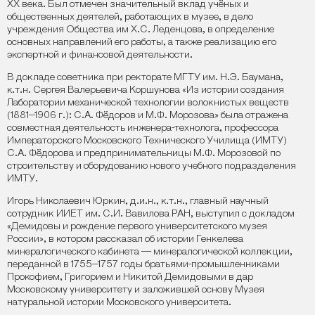
XX века. Был отмечен значительный вклад учёных и
общественных деятелей, работающих в музее, в дело
учреждения Общества им Х.С. Леденцова, в определение
основных направлений его работы, а также реализацию его
экспертной и финансовой деятельности.
В докладе советника при ректорате МГТУ им. Н.Э. Баумана,
к.т.н. Сергея Валерьевича Коршунова «Из истории создания
Лаборатории механической технологии волокнистых веществ
(1881–1906 г.): С.А. Фёдоров и М.Ф. Морозова» была отражена
совместная деятельность инженера-технолога, профессора
Императорского Московского Технического Училища (ИМТУ)
С.А. Фёдорова и предпринимательницы М.Ф. Морозовой по
строительству и оборудованию нового учебного подразделения
ИМТУ.
Игорь Николаевич Юркин, д.и.н., к.т.н., главный научный
сотрудник ИИЕТ им. С.И. Вавилова РАН, выступил с докладом
«Демидовы и рождение первого университетского музея
России», в котором рассказал об истории Генкелева
минералогического кабинета — минералогической коллекции,
переданной в 1755–1757 годы братьями-промышленниками
Прокофием, Григорием и Никитой Демидовыми в дар
Московскому университету и заложившей основу Музея
натуральной истории Московского университета.