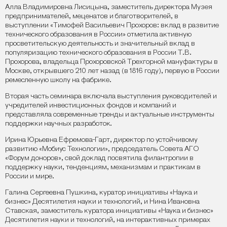
Алла Владимировна Лисицына, заместитель директора Музея
предпринимателей, меценатов и благотворителей, в
выступлении «Тимофей Васильевич Прохоров: вклад в развитие
технического образования в России» отметила активную
просветительскую деятельность и значительный вклад в
популяризацию технического образования в России Т.В.
Прохорова, владельца Прохоровской Трехгорной мануфактуры в
Москве, открывшего 210 лет назад (в 1816 году), первую в России
ремесленную школу на фабрике.
Вторая часть семинара включала выступления руководителей и
учредителей инвестиционных фондов и компаний и
представляла современные тренды и актуальные инструменты
поддержки научных разработок.
Ирина Юрьевна Ефремова-Гарт, директор по устойчивому
развитию «Мобиус Технологии», председатель Совета АГО
«Форум доноров», свой доклад посвятила филантропии в
поддержку науки, тенденциям, механизмам и практикам в
России и мире.
Галина Сергеевна Пушкина, куратор инициативы «Наука и
бизнес» Десятилетия науки и технологий, и Нина Ивановна
Ставская, заместитель куратора инициативы «Наука и бизнес»
Десятилетия науки и технологий, на интерактивных примерах