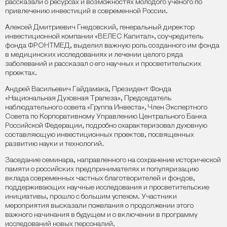
рассказали о ресурсах и возможностях молодого учёного по
привлечению инвестиций в современной России.
Алексей Дмитриевич Гнедовский, генеральный директор
инвестиционной компании «ВЕЛЕС Капитал», соучредитель
фонда ФРОНТМЕД, выделил важную роль созданного им фонда
в медицинских исследованиях и лечении целого ряда
заболеваний и рассказал о его научных и просветительских
проектах.
Андрей Васильевич Гайдамака, Президент Фонда
«Национальная Духовная Трапеза», Председатель
наблюдательного совета «Группа Инвеста», Член Экспертного
Совета по Корпоративному Управлению Центрального Банка
Российской Федерации, подробно охарактеризовал духовную
составляющую инвестиционных проектов, посвященных
развитию науки и технологий.
Заседание семинара, направленного на сохранение исторической
памяти о российских предпринимателях и популяризацию
вклада современных частных благотворителей и фондов,
поддерживающих научные исследования и просветительские
инициативы, прошло с большим успехом. Участники
мероприятия высказали пожелания о продолжении этого
важного начинания в будущем и о включении в программу
исследований новых персоналий.