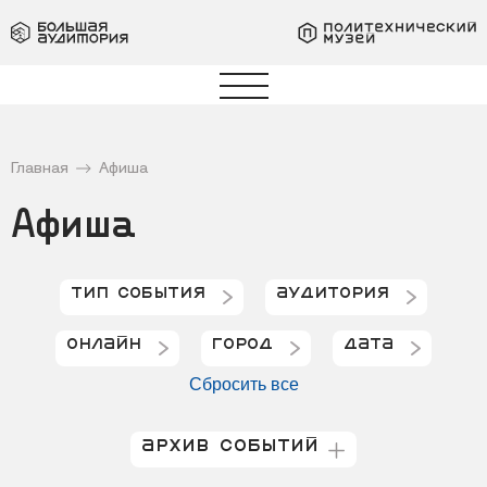
Главная
Афиша
Афиша
Фильтр Тип события
Фильтр Аудитория
Тип события
Аудитория
Фильтр Онлайн
Фильтр Город
Фильтр Дата
Онлайн
Город
Дата
Сбросить все
Архив событий
Архив событий