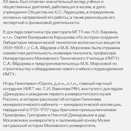
XX века. Был отмечен значительный вклад учёных и
общественных деятелей, работающих в музее, в дело
учреждения Общества им Х.С. Леденцова, в определение
основных направлений его работы, а также реализацию его
экспертной и финансовой деятельности.
В докладе советника при ректорате МГТУ им. Н.Э. Баумана,
к.т.н. Сергея Валерьевича Коршунова «Из истории создания
Лаборатории механической технологии волокнистых веществ
(1881–1906 г.): С.А. Фёдоров и М.Ф. Морозова» была отражена
совместная деятельность инженера-технолога, профессора
Императорского Московского Технического Училища (ИМТУ)
С.А. Фёдорова и предпринимательницы М.Ф. Морозовой по
строительству и оборудованию нового учебного подразделения
ИМТУ.
Игорь Николаевич Юркин, д.и.н., к.т.н., главный научный
сотрудник ИИЕТ им. С.И. Вавилова РАН, выступил с докладом
«Демидовы и рождение первого университетского музея
России», в котором рассказал об истории Генкелева
минералогического кабинета — минералогической коллекции,
переданной в 1755–1757 годы братьями-промышленниками
Прокофием, Григорием и Никитой Демидовыми в дар
Московскому университету и заложившей основу Музея
натуральной истории Московского университета.