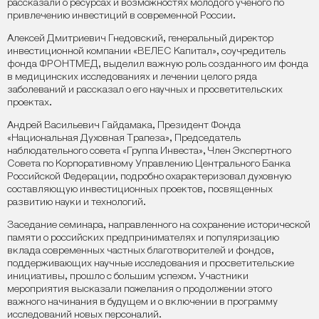
рассказали о ресурсах и возможностях молодого учёного по
привлечению инвестиций в современной России.
Алексей Дмитриевич Гнедовский, генеральный директор
инвестиционной компании «ВЕЛЕС Капитал», соучредитель
фонда ФРОНТМЕД, выделил важную роль созданного им фонда
в медицинских исследованиях и лечении целого ряда
заболеваний и рассказал о его научных и просветительских
проектах.
Андрей Васильевич Гайдамака, Президент Фонда
«Национальная Духовная Трапеза», Председатель
наблюдательного совета «Группа Инвеста», Член Экспертного
Совета по Корпоративному Управлению Центрального Банка
Российской Федерации, подробно охарактеризовал духовную
составляющую инвестиционных проектов, посвященных
развитию науки и технологий.
Заседание семинара, направленного на сохранение исторической
памяти о российских предпринимателях и популяризацию
вклада современных частных благотворителей и фондов,
поддерживающих научные исследования и просветительские
инициативы, прошло с большим успехом. Участники
мероприятия высказали пожелания о продолжении этого
важного начинания в будущем и о включении в программу
исследований новых персоналий.