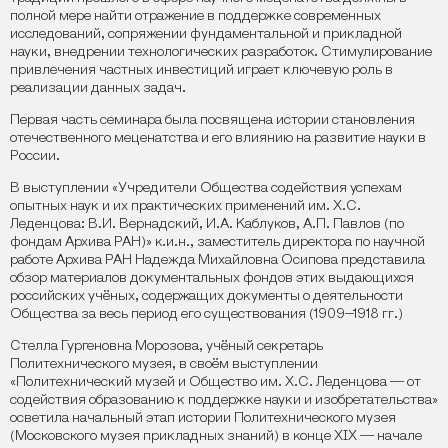
полной мере найти отражение в поддержке современных
исследований, сопряжении фундаментальной и прикладной
науки, внедрении технологических разработок. Стимулирование
привлечения частных инвестиций играет ключевую роль в
реализации данных задач.
Первая часть семинара была посвящена истории становления
отечественного меценатства и его влиянию на развитие науки в
России.
В выступлении «Учредители Общества содействия успехам
опытных наук и их практических применений им. Х.С.
Леденцова: В.И. Вернадский, И.А. Каблуков, А.П. Павлов (по
фондам Архива РАН)» к.и.н., заместитель директора по научной
работе Архива РАН Надежда Михайловна Осипова представила
обзор материалов документальных фондов этих выдающихся
российских учёных, содержащих документы о деятельности
Общества за весь период его существования (1909–1918 гг.)
Стелла Гургеновна Морозова, учёный секретарь
Политехнического музея, в своём выступлении
«Политехнический музей и Общество им. Х.С. Леденцова — от
содействия образованию к поддержке науки и изобретательства»
осветила начальный этап истории Политехнического музея
(Московского музея прикладных знаний) в конце XIX — начале