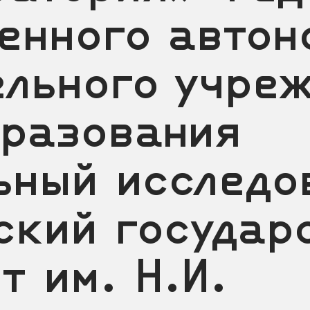
енного автон
ельного учре
бразования
ьный исследо
ский государ
т им. Н.И.