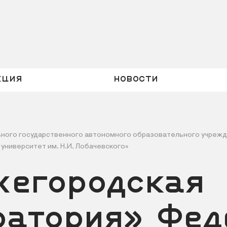
кция
Новости
ного государственного автономного образовательного учреж
университет им. Н.И. Лобачевского»
жегородская
ратория» Фед