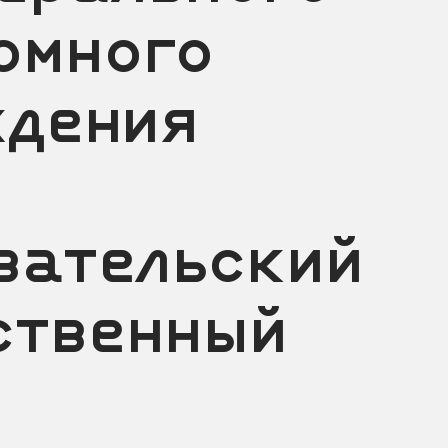
омного
ждения
вательский
ственный