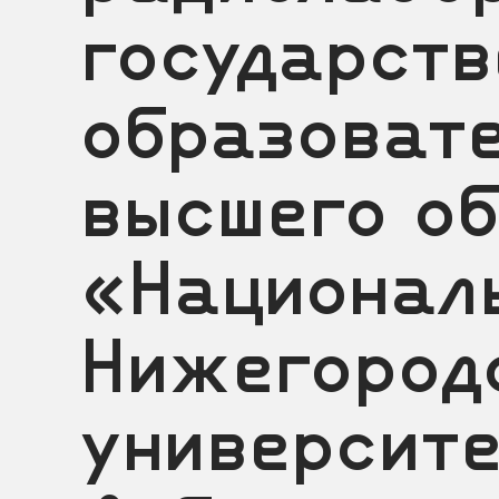
государств
образоват
высшего о
«Национал
Нижегород
университе