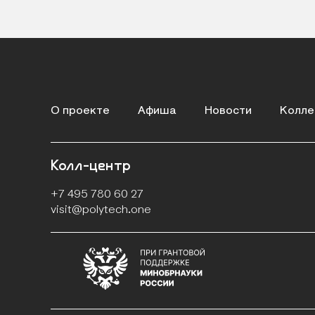
О проекте
Афиша
Новости
Колле
Колл-центр
Контакты
+7 495 780 60 27
visit@polytech.one