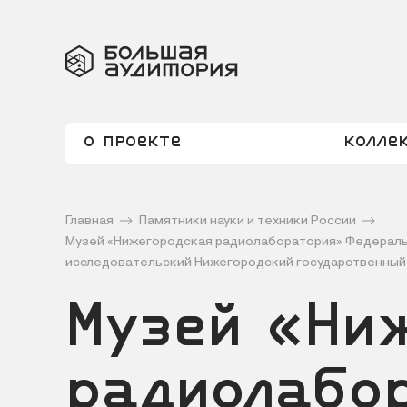
О проекте
Колле
Главная
Памятники науки и техники России
Музей «Нижегородская радиолаборатория» Федераль
исследовательский Нижегородский государственный 
Музей «Ни
радиолабо